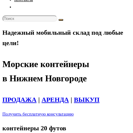
Переключить
поиск
по
веб-
Надежный мобильный склад под любые
сайту
цели!
Морские контейнеры
в Нижнем Новгороде
ПРОДАЖА
|
АРЕНДА
|
ВЫКУП
Получить бесплатную консультацию
контейнеры 20 футов