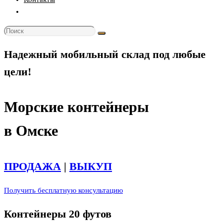
Переключить
поиск
по
веб-
Надежный мобильный склад под любые
сайту
цели!
Морские контейнеры
в Омске
ПРОДАЖА
|
ВЫКУП
Получить бесплатную консультацию
Контейнеры 20 футов